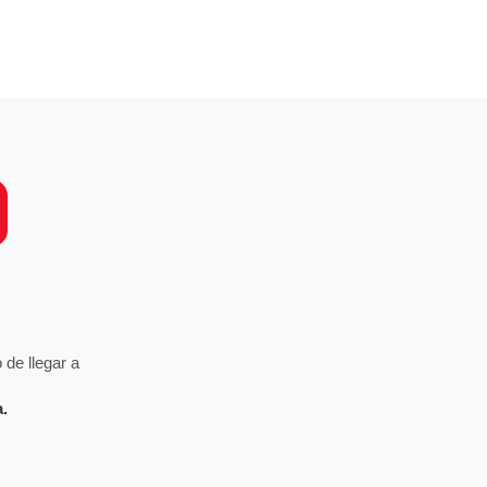
de llegar a
a.