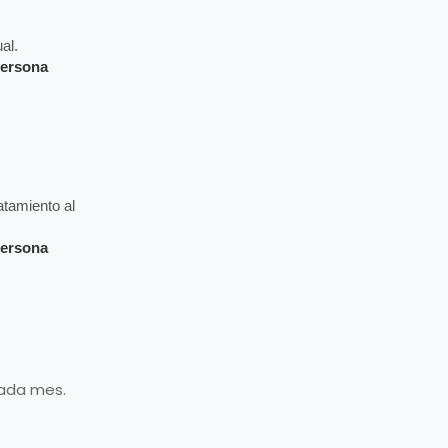
al.
persona
tamiento al
persona
cada mes.