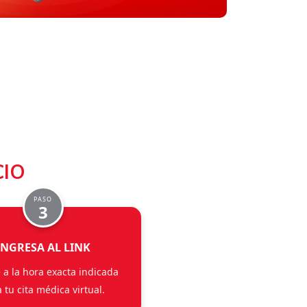
CIO
PASO
3
INGRESA AL LINK
 a la hora exacta indicada
 tu cita médica virtual.