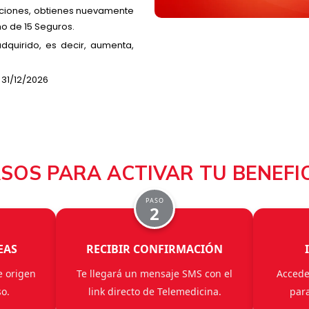
ciones, obtienes nuevamente
mo de 15 Seguros.
quirido, es decir, aumenta,
 31/12/2026
SOS PARA ACTIVAR TU BENEFI
PASO
2
EAS
RECIBIR CONFIRMACIÓN
e origen
Te llegará un mensaje SMS con el
Accede
so.
link directo de Telemedicina.
para