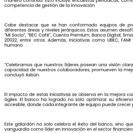
manera continua. Esto incluye encuestas periódicas, com
competencia de gestión de la innovación.
Cabe destacar que se han conformado equipos de proye
diferentes áreas y niveles jerárquicos. Estos asumen desaf
“Mi Socio”, “BEC Café”, Cuenta Premium, Banca Digital, Smart
20022, entre otros. Además, iniciativas como UBEC, FAMI
humano.
“Celebramos que nuestros líderes posean una visión clara
capacidad de nuestros colaboradores, promueven la mejor
concluyó Asbún.
El impacto de estas iniciativas se observa en la mejora con
ágiles. El banco ha logrado no solo optimizar su eficie
accesible, donde cada integrante de equipo puede crecer p
Este galardón no solo celebra el éxito del banco, sino qu
vanguardia como líder en innovación en el sector financiero