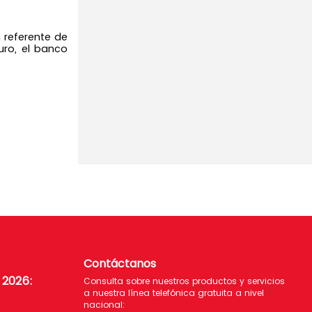
 referente de
uro, el banco
Contáctanos
e 2026
:
Consulta sobre nuestros productos y servicios
a nuestra línea telefónica gratuita a nivel
nacional: