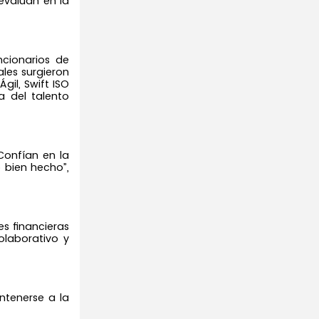
evalúan en la
cionarios de
ales surgieron
gil, Swift ISO
a del talento
Confían en la
 bien hecho”,
es financieras
olaborativo y
ntenerse a la