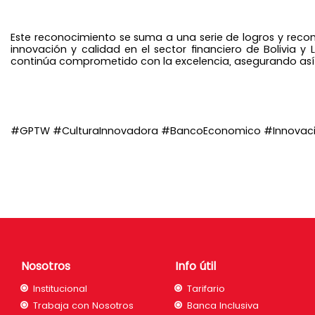
Este reconocimiento se suma a una serie de logros y reco
innovación y calidad en el sector financiero de Bolivia y
continúa comprometido con la excelencia, asegurando así 
#GPTW #CulturaInnovadora #BancoEconomico #Innovacio
Nosotros
Info útil
Institucional
Tarifario
Trabaja con Nosotros
Banca Inclusiva