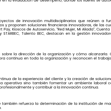
o en la evaluación de desempeño, donde los líderes se auto
ctos de innovación multidisciplinarios que reúnen a fun
íos y proponen soluciones financieras innovadoras, de las cu
 Pay, Kioscos de Autoservicio, “Red Mujer, Mi Aliada”, Cuenta Á
 y STARBEC, Talento BEC, destacan en la gestión innovador
 sobre la dirección de la organización y cómo alcanzarla. 
a continua en toda la organización y reconocen el trabajo
tinua de la experiencia del cliente y la creación de solucion
ncia operativa sino también fomentar un ambiente laboral c
rofesionalmente y contribuir a la innovación continua.
e también refuerza la determinación de la institución de ma
.