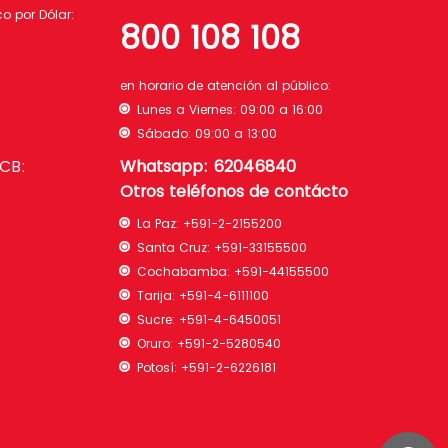
 por Dólar:
800 108 108
en horario de atención al público:
Lunes a Viernes: 09:00 a 16:00
Sábado: 09:00 a 13:00
BCB:
Whatsapp: 62046840
Otros teléfonos de contácto
La Paz:
+591-2-2155200
Santa Cruz:
+591-33155500
Cochabamba:
+591-44155500
Tarija:
+591-4-6111100
Sucre:
+591-4-6450051
Oruro:
+591-2-5280540
Potosí:
+591-2-6226181