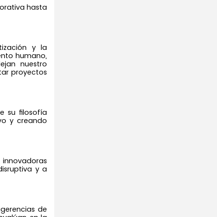
orativa hasta
ización y la
lento humano,
lejan nuestro
tar proyectos
e su filosofía
ivo y creando
s innovadoras
isruptiva y a
ugerencias de