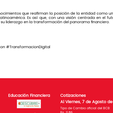
nocimientos que reafirman la posición de la entidad como un
 Latinoamérica. Es así que, con una visión centrada en el fut
su liderazgo en la transformación del panorama financiero.
n #TransformacionDigital
Educación Financiera
Cotizaciones
Al Viernes, 7 de Agosto d
Tipo de Cambio oficial del BCB:
Bs. 11.86