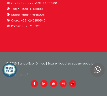
Cochabamba:
+591-44155500
Tarija:
+591-4-6111100
Sucre:
+591-4-6450051
Oruro:
+591-2-5280540
Potosí:
+591-2-6226181
©
2026 Banco Económico | Esta entidad es supervisada por
ASFI
| Smart UP