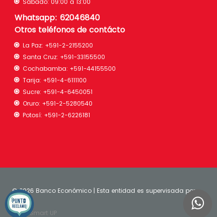
Sábado: 09:00 a 13:00
Whatsapp: 62046840
Otros teléfonos de contácto
La Paz:
+591-2-2155200
Santa Cruz:
+591-33155500
Cochabamba:
+591-44155500
Tarija:
+591-4-6111100
Sucre:
+591-4-6450051
Oruro:
+591-2-5280540
Potosí:
+591-2-6226181
©
2026 Banco Económico | Esta entidad es supervisada por
ASFI
| Smart UP