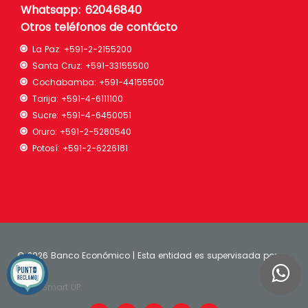
Whatsapp: 62046840
Otros teléfonos de contácto
La Paz:
+591-2-2155200
Santa Cruz:
+591-33155500
Cochabamba:
+591-44155500
Tarija:
+591-4-6111100
Sucre:
+591-4-6450051
Oruro:
+591-2-5280540
Potosí:
+591-2-6226181
©
2026 Banco Económico | Esta entidad es supervisada por
ASFI
| Smart UP