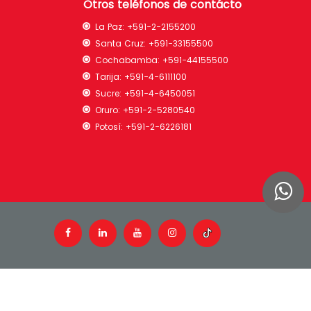
Otros teléfonos de contácto
La Paz:
+591-2-2155200
Santa Cruz:
+591-33155500
Cochabamba:
+591-44155500
Tarija:
+591-4-6111100
Sucre:
+591-4-6450051
Oruro:
+591-2-5280540
Potosí:
+591-2-6226181