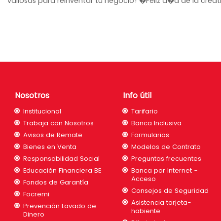
valiosas para reinventar tu negocio! �Feliz d�a de la crea
Nosotros
Info útil
Institucional
Tarifario
Trabaja con Nosotros
Banca Inclusiva
Avisos de Remate
Formularios
Bienes en Venta
Modelos de Contrato
Responsabilidad Social
Preguntas frecuentes
Educación Financiera BE
Banca por Internet -
Acceso
Fondos de Garantía
Consejos de Seguridad
Focremi
Asistencia tarjeta-
Prevención Lavado de
habiente
Dinero