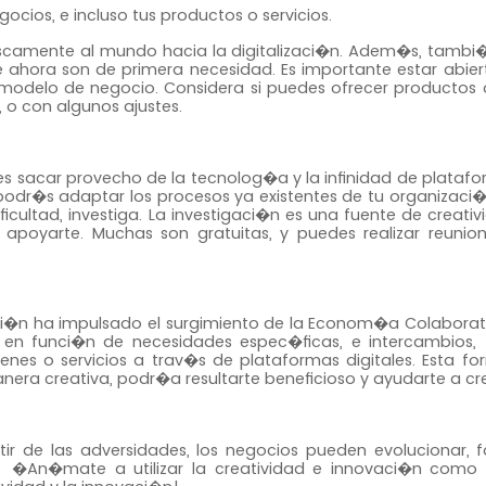
gocios, e incluso tus productos o servicios.
uscamente al mundo hacia la digitalizaci�n. Adem�s, tambi
ahora son de primera necesidad. Es importante estar abier
modelo de negocio. Considera si puedes ofrecer productos o
 o con algunos ajustes.
des sacar provecho de la tecnolog�a y la infinidad de platafo
odr�s adaptar los procesos ya existentes de tu organizaci�
cultad, investiga. La investigaci�n es una fuente de creativi
poyarte. Muchas son gratuitas, y puedes realizar reunio
bi�n ha impulsado el surgimiento de la Econom�a Colaborativ
os en funci�n de necesidades espec�ficas
, e intercambios, 
enes o servicios a trav�s de plataformas digitales. Esta f
era creativa, podr�a resultarte beneficioso y ayudarte a cre
 de las adversidades, los negocios pueden evolucionar, fo
zo. �An�mate a utilizar la creatividad e innovaci�n como