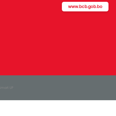
www.bcb.gob.bo
 Smart UP