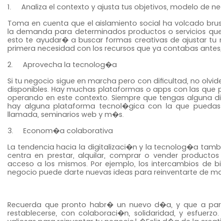
1.
Analiza el contexto y ajusta tus objetivos, modelo de ne
Toma en cuenta que el aislamiento social ha volcado br
la demanda para determinados productos o servicios que 
esto te ayudar� a buscar formas creativas de ajustar tu 
primera necesidad con los recursos que ya contabas antes,
2. Aprovecha la tecnolog�a
Si tu negocio sigue en marcha pero con dificultad, no olvi
disponibles. Hay muchas plataformas o apps con las que p
operando en este contexto. Siempre que tengas alguna difi
hay alguna plataforma tecnol�gica con la que puedas a
llamada, seminarios web y m�s.
3. Econom�a colaborativa
La tendencia hacia la digitalizaci�n y la tecnolog�a tam
centra en
prestar, alquilar, comprar o vender product
acceso a los mismos. Por ejemplo, los intercambios de bi
negocio puede darte nuevas ideas para reinventarte de man
Recuerda que pronto habr� un nuevo d�a, y que a partir
restablecerse, con colaboraci�n, solidaridad, y esfuer