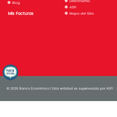
Diferimiento
Blog
ASFI
Mis Facturas
Mapa del Sitio
©
2026 Banco Económico | Esta entidad es supervisada por ASFI
|