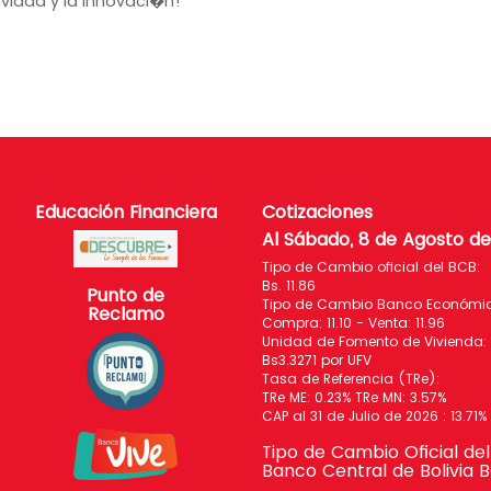
tividad y la innovaci�n!
Educación Financiera
Cotizaciones
Al Sábado, 8 de Agosto d
Tipo de Cambio oficial del BCB:
Bs. 11.86
Punto de
Tipo de Cambio Banco Económico
Reclamo
Compra: 11.10 - Venta: 11.96
Unidad de Fomento de Vivienda:
Bs3.3271 por UFV
Tasa de Referencia (TRe):
TRe ME: 0.23% TRe MN: 3.57%
CAP al 31 de Julio de 2026 : 13.71%
Tipo de Cambio Oficial del
Banco Central de Bolivia 