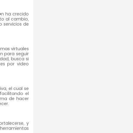
�n ha crecido
to al cambio,
 servicios de
rmas virtuales
n para seguir
dad, busca si
nes por video
a, el cual se
facilitando el
orma de hacer
cer.
rtalecerse, y
 herramientas