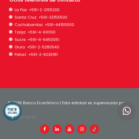
La Paz:
+591-2-2155200
Santa Cruz:
+591-33155500
Cochabamba:
+591-44155500
Tarija:
+591-4-6111100
Sucre:
+591-4-6450051
Oruro:
+591-2-5280540
Potosí:
+591-2-6226181
©
2026 Banco Económico | Esta entidad es supervisada por
ASFI
| Smart UP