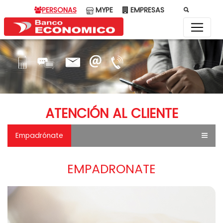
PERSONAS
MYPE
EMPRESAS
ATENCIÓN AL CLIENTE
Empadrónate
EMPADRONATE